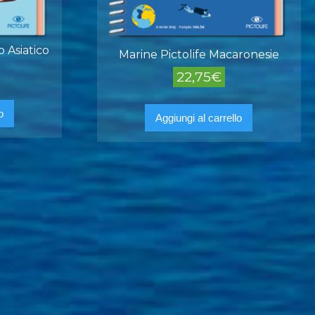
o Asiatico
Marine Pictolife Macaronesie
22,75
€
o
Aggiungi al carrello