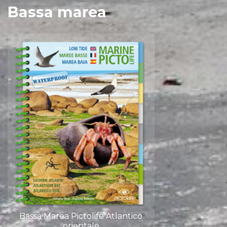
Bassa marea
Bassa Marea Pictolife Atlantico
orientale