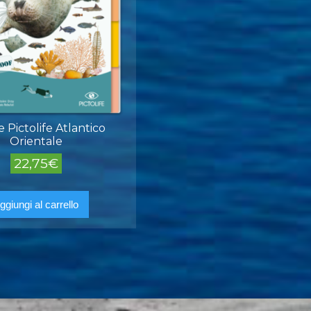
 Pictolife Atlantico
Orientale
22,75
€
ggiungi al carrello