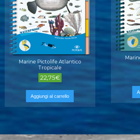
Marine
Marine Pictolife Atlantico
Tropicale
22,75
€
A
Aggiungi al carrello