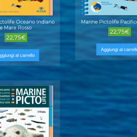
ctolife Oceano Indiano
Marine Pictolife Pacific
e Mare Rosso
22,75
€
22,75
€
Aggiungi al carrell
ggiungi al carrello