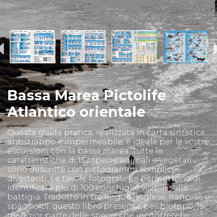
Bassa Marea Pictolife
Atlantico orientale
Questa guida pratica, realizzata in carta sintetica
antistrappo e impermeabile, è ideale per le vostre
escursioni con la bassa marea. Tutte le
caratteristiche di 132 specie animali e vegetali
sono descritte con pittogrammi semplici e
divertenti. Le tavole fotografiche permettono di
identificare più di 100 conchiglie visibili sulla
battigia. Tradotto in tre lingue (inglese, francese e
spagnolo), questo libro presenta, per biotopo, la
maggior parte delle specie che incontrerete