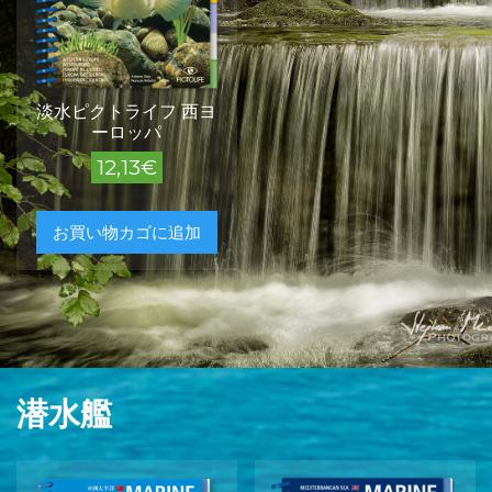
淡水ピクトライフ 西ヨ
ーロッパ
12,13
€
お買い物カゴに追加
潜水艦