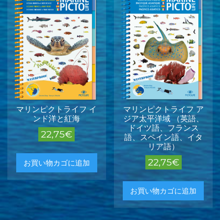
マリンピクトライフ イ
マリンピクトライフ ア
ンド洋と紅海
ジア太平洋域 （英語、
ドイツ語、フランス
22,75
€
語、スペイン語、イタ
リア語）
22,75
€
お買い物カゴに追加
お買い物カゴに追加