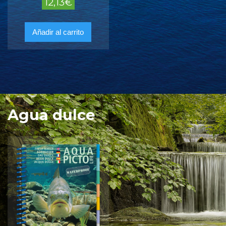
12,13
€
Añadir al carrito
Agua dulce