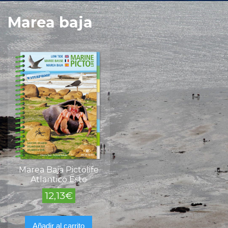
Marea baja
Marea Baja Pictolife
Atlantico Este
12,13
€
Añadir al carrito