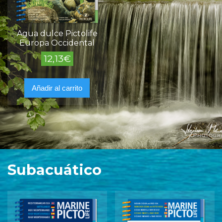
Agua dulce Pictolife
Europa Occidental
12,13
€
Añadir al carrito
Subacuático