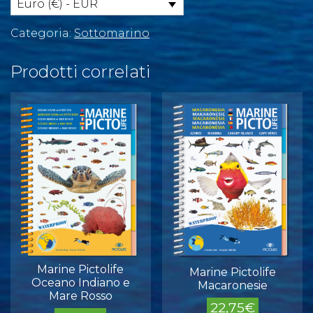
quantità
Euro (€) - EUR
Categoria:
Sottomarino
Prodotti correlati
Marine Pictolife
Marine Pictolife
Oceano Indiano e
Macaronesie
Mare Rosso
22,75
€