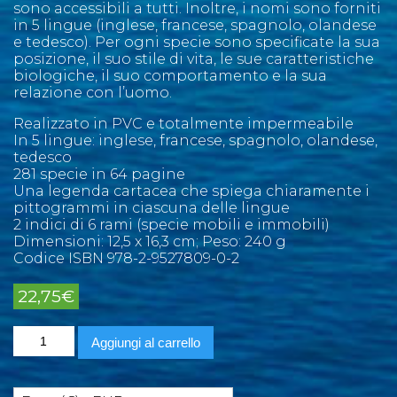
sono accessibili a tutti. Inoltre, i nomi sono forniti
in 5 lingue (inglese, francese, spagnolo, olandese
e tedesco). Per ogni specie sono specificate la sua
posizione, il suo stile di vita, le sue caratteristiche
biologiche, il suo comportamento e la sua
relazione con l’uomo.
Realizzato in PVC e totalmente impermeabile
In 5 lingue: inglese, francese, spagnolo, olandese,
tedesco
281 specie in 64 pagine
Una legenda cartacea che spiega chiaramente i
pittogrammi in ciascuna delle lingue
2 indici di 6 rami (specie mobili e immobili)
Dimensioni: 12,5 x 16,3 cm; Peso: 240 g
Codice ISBN 978-2-9527809-0-2
22,75
€
Marine
Aggiungi al carrello
Pictolife
Atlantico
Tropicale