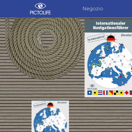
Negozio