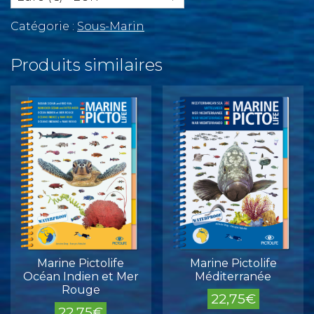
Asiatique
Catégorie :
Sous-Marin
Produits similaires
Marine Pictolife
Marine Pictolife
Océan Indien et Mer
Méditerranée
Rouge
22,75
€
22,75
€