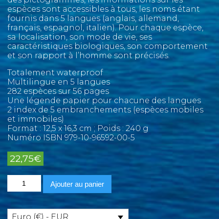
espèces sont accessibles à tous, les noms étant
fournis dans 5 langues (anglais, allemand,
français, espagnol, italien). Pour chaque espèce,
sa localisation, son mode de vie, ses
caractéristiques biologiques, son comportement
et son rapport à l’homme sont précisés.
Totalement waterproof
Multilingue en 5 langues
282 espèces sur 56 pages
Une légende papier pour chacune des langues
2 index de 5 embranchements (espèces mobiles
et immobiles)
Format : 12,5 x 16,3 cm ; Poids : 240 g
Numéro ISBN 979-10-96592-00-5
22,75
€
quantité
Ajouter au panier
de
Marine
Pictolife
Pacifique
Euro (€) - EUR