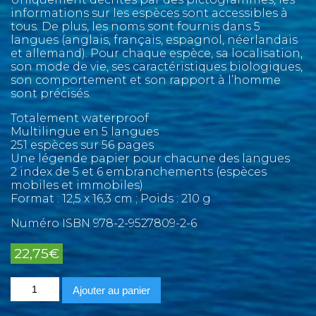
informations sur les espèces sont accessibles à
tous. De plus, les noms sont fournis dans 5
langues (anglais, français, espagnol, néerlandais
et allemand). Pour chaque espèce, sa localisation,
son mode de vie, ses caractéristiques biologiques,
son comportement et son rapport à l’homme
sont précisés.
Totalement waterproof
Multilingue en 5 langues
251 espèces sur 56 pages
Une légende papier pour chacune des langues
2 index de 5 et 6 embranchements (espèces
mobiles et immobiles)
Format : 12,5 x 16,3 cm ; Poids : 210 g
Numéro ISBN 978-2-9527809-2-6
22,75
€
quantité
Ajouter au panier
de
Marine