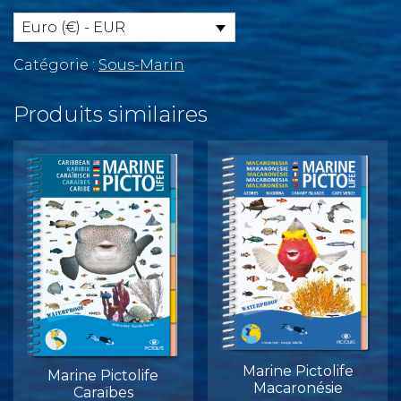
Pictolife
Atlantique
Euro (€) - EUR
Est
Catégorie :
Sous-Marin
Produits similaires
Marine Pictolife
Marine Pictolife
Macaronésie
Caraïbes