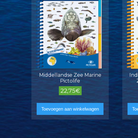
Middellandse Zee Marine
Ind
Pictolife
22,75
€
Toevoegen aan winkelwagen
To