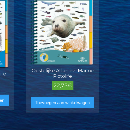
Oostelijke Atlantish Marine
ife
Pictolife
22,75
€
en
Toevoegen aan winkelwagen