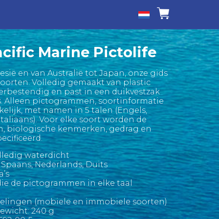
cific Marine Pictolife
sië en van Australië tot Japan, onze gids
soorten. Volledig gemaakt van plastic
terbestendig en past in een duikvestzak
s. Alleen pictogrammen, soortinformatie
elijk, met namen in 5 talen (Engels,
Italiaans). Voor elke soort worden de
en, biologische kenmerken, gedrag en
ecificeerd.
ledig waterdicht
s, Spaans, Nederlands, Duits
a’s
ie de pictogrammen in elke taal
delingen (mobiele en immobiele soorten)
Gewicht: 240 g