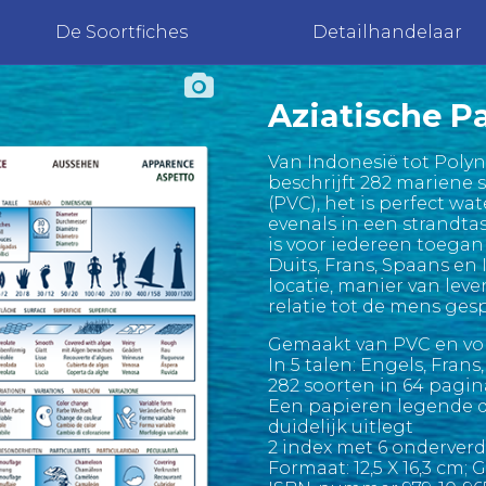
De Soortfiches
Detailhandelaar
Aziatische Pa
Van Indonesië tot Polyne
beschrijft 282 mariene 
(PVC), het is perfect wa
evenals in een strandta
is voor iedereen toegank
Duits, Frans, Spaans en 
locatie, manier van lev
relatie tot de mens gesp
Gemaakt van PVC en vol
In 5 talen: Engels, Fran
282 soorten in 64 pagin
Een papieren legende d
duidelijk uitlegt
2 index met 6 onderver
Formaat: 12,5 X 16,3 cm; 