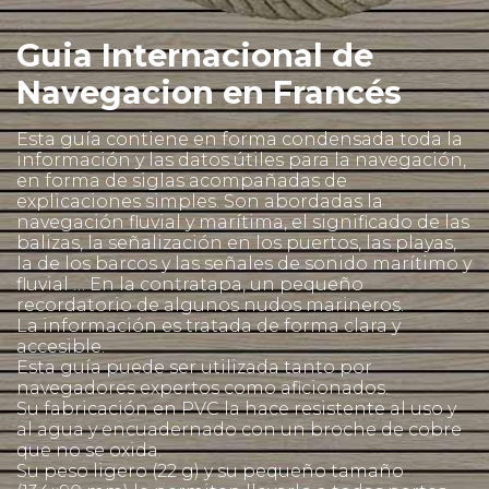
Guia Internacional de
Navegacion en Francés
Esta guía contiene en forma condensada toda la
información y las datos útiles para la navegación,
en forma de siglas acompañadas de
explicaciones simples. Son abordadas la
navegación fluvial y marítima, el significado de las
balizas, la señalización en los puertos, las playas,
la de los barcos y las señales de sonido marítimo y
fluvial … En la contratapa, un pequeño
recordatorio de algunos nudos marineros.
La información es tratada de forma clara y
accesible.
Esta guía puede ser utilizada tanto por
navegadores expertos como aficionados.
Su fabricación en PVC la hace resistente al uso y
al agua y encuadernado con un broche de cobre
que no se oxida.
Su peso ligero (22 g) y su pequeño tamaño