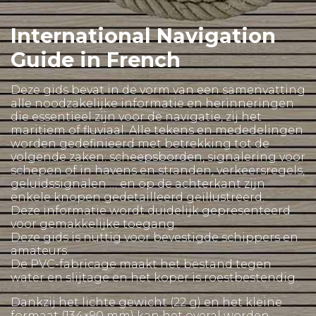
International Navigation
Guide in French
Deze gids bevat in de vorm van een samenvatting
alle noodzakelijke informatie en herinneringen
die essentieel zijn voor de navigatie, zij het
maritiem of fluviaal. Alle tekens en mededelingen
worden gedefinieerd met betrekking tot de
volgende zaken: scheepsborden, signalering voor
schepen of in havens en stranden, verkeersregels,
geluidssignalen … en op de achterkant zijn
enkele knopen gedetailleerd geïllustreerd.
Deze informatie wordt duidelijk gepresenteerd
voor gemakkelijke toegang.
Deze gids is nuttig voor bevestigde schippers en
amateurs.
De PVC-fabricage maakt het bestand tegen
water en slijtage en het koper is roestbestendig.
Dankzij het lichte gewicht (22 g) en het kleine
formaat (134×90 mm) kan het overal worden