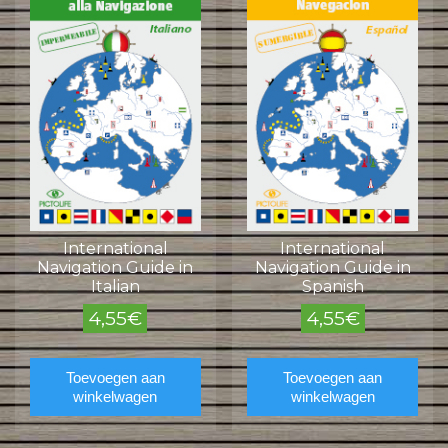
International
International
Navigation Guide in
Navigation Guide in
Italian
Spanish
4,55
€
4,55
€
Toevoegen aan
Toevoegen aan
winkelwagen
winkelwagen