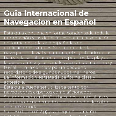
Guia Internacional de
Navegacion en Español
Esta guía contiene en forma condensada toda la
información y las datos útiles para la navegación,
en forma de siglas acompañadas de
explicaciones simples. Son abordadas la
navegación fluvial y marítima, el significado de las
balizas, la señalización en los puertos, las playas,
la de los barcos y las señales de sonido marítimo y
fluvial … En la contratapa, un pequeño
recordatorio de algunos nudos marineros.
La información es tratada de forma clara y
accesible.
Esta guía puede ser utilizada tanto por
navegadores expertos como aficionados.
Su fabricación en PVC la hace resistente al uso y
al agua y encuadernado con un broche de cobre
que no se oxida.
Su peso ligero (22 g) y su pequeño tamaño