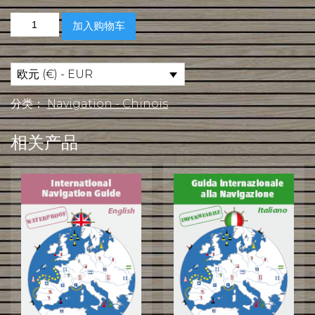
Mémento
加入购物车
de
Navigation
Internationale
en
欧元 (€) - EUR
Français
数
分类：
Navigation - Chinois
量
相关产品