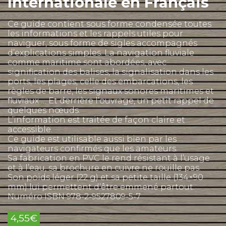
Internationale en Français
Ce guide contient sous forme condensée toutes
les informations et les rappels utiles pour
naviguer, sous forme de sigles accompagnés
d’explications simples. La navigation fluviale
comme maritime sont abordées, avec
signification des balises, la signalisation dans les
ports, les plages, celle des embarcations, les
règles de barre, les signaux sonores maritimes et
fluviaux … Et derrière l’ouvrage, un petit rappel de
quelques nœuds.
L’information est traitée de façon claire et
accessible.
Ce guide est utilisable aussi bien par les
navigateurs confirmés que les amateurs.
Sa fabrication en PVC le rend résistant à l’usage
et à l’eau, sa brochure en cuivre ne rouille pas.
Son poids léger (22 g) et sa petite taille (134×90
mm) lui permettent d’être emmené partout.
Numéro ISBN 978-2-9527809-5-7
4,55
€