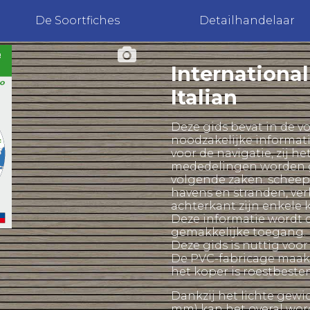
De Soortfiches
Detailhandelaar
Internationa
Italian
Deze gids bevat in de v
noodzakelijke informati
voor de navigatie, zij he
mededelingen worden g
volgende zaken: scheep
havens en stranden, ver
achterkant zijn enkele 
Deze informatie wordt 
gemakkelijke toegang.
Deze gids is nuttig voo
De PVC-fabricage maakt
het koper is roestbeste
Dankzij het lichte gewic
mm) kan het overal w