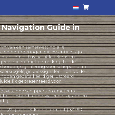
l Navigation Guide in
orm van een samenvatting alle
e en herinneringen die essentieel zijn
t maritiem of fluviaal. Alle tekens en
edefinieerd met betrekking tot de
sborden, signalering voor schepen of in
keersregels, geluidssignalen … en op de
knopen gedetailleerd geïllustreerd.
duidelijk gepresenteerd voor
r bevestigde schippers en amateurs.
 het bestand tegen water en slijtage en
ndig.
ht (22 g) en het kleine formaat (134×90
orden meegenomen.