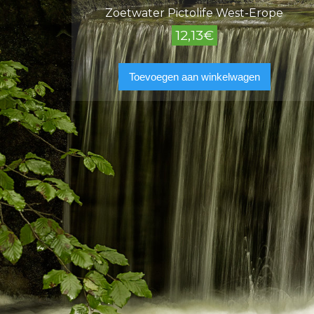
Zoetwater Pictolife West-Erope
12,13
€
Toevoegen aan winkelwagen