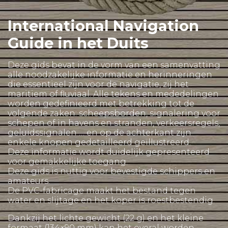
International Navigation
Guide in het Duits
Deze gids bevat in de vorm van een samenvatting
alle noodzakelijke informatie en herinneringen
die essentieel zijn voor de navigatie, zij het
maritiem of fluviaal. Alle tekens en mededelingen
worden gedefinieerd met betrekking tot de
volgende zaken: scheepsborden, signalering voor
schepen of in havens en stranden, verkeersregels,
geluidssignalen … en op de achterkant zijn
enkele knopen gedetailleerd geïllustreerd.
Deze informatie wordt duidelijk gepresenteerd
voor gemakkelijke toegang.
Deze gids is nuttig voor bevestigde schippers en
amateurs.
De PVC-fabricage maakt het bestand tegen
water en slijtage en het koper is roestbestendig.
Dankzij het lichte gewicht (22 g) en het kleine
formaat (134×90 mm) kan het overal worden