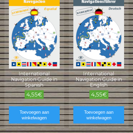
International
International
Navigation Guide in
Navigation Guide in
Spanish
English
4,55
€
4,55
€
Toevoegen aan
Toevoegen aan
winkelwagen
winkelwagen