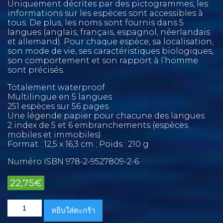
Uniquement décrites par des pictogrammes, les
informations sur les espèces sont accessibles à
tous. De plus, les noms sont fournis dans 5
langues (anglais, français, espagnol, néerlandais
et allemand). Pour chaque espèce, sa localisation,
son mode de vie, ses caractéristiques biologiques,
son comportement et son rapport à l’homme
sont précisés.
Totalement waterproof
Multilingue en 5 langues
251 espèces sur 56 pages
Une légende papier pour chacune des langues
2 index de 5 et 6 embranchements (espèces
mobiles et immobiles)
Format : 12,5 x 16,3 cm ; Poids : 210 g
Numéro ISBN 978-2-9527809-2-6
22,75
€
จำนวน
หยิบใส่ตะกร้า
Marine
Pictolife