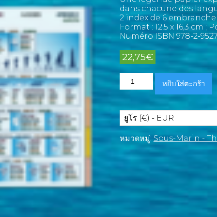
dans chacune des lang
2 index de 6 embranche
Format : 12,5 x 16,3 cm ; P
Numéro ISBN 978-2-9527
22,75
€
จำนวน
หยิบใส่ตะกร้า
Marine
Pictolife
Océan
Indien
ยูโร (€) - EUR
et
Mer
หมวดหมู่:
Sous-Marin - Th
Rouge
ชิ้น