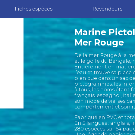
Fiches espèces
Revendeurs
Marine Pictol
Mer Rouge
De la mer Rouge à la me
et le golfe du Bengale, 
Entièrement en matière p
l’eau et trouve sa place
bien que dans un sac d
pictogrammes, les infor
à tous, les noms étant f
français, espagnol, itali
son mode de vie, ses car
comportement et son ra
Fabriqué en PVC et tot
En 5 langues : anglais, 
280 espèces sur 64 pag
Une légende papier exp