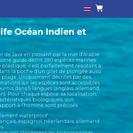
ife Océan Indien et
r de Java en passant par la mer d’Arabie
notre guide décrit 280 espèces marines.
lastique, il est parfaitement résistant à
 dans la poche d’un gilet de plongée aussi
e plage. Uniquement décrites par des
mations sur les espèces sont accessibles
ournis dans 5 langues (anglais, allemand,
en). Pour chaque espèce, sa localisation,
actéristiques biologiques, son
pport à l’homme sont précisés.
alement waterproof
français, espagnol, néerlandais, allemand
es
liquant clairement les pictogrammes