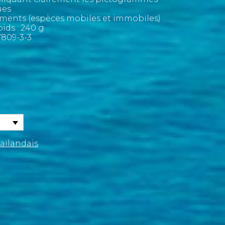
ues
ments (espèces mobiles et immobiles)
oids : 240 g
809-3-3
aïlandais