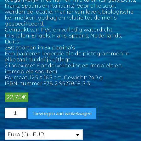
Frans, Spaans en Italiaans). Voor elke soort
worden de locatie, manier van leven, biologische
kenmerken, gedrag en relatie tot de mens
gespecificeerd.
Gemaakt van PVC en volledig waterdicht
In 5 talen: Engels, Frans, Spaans, Nederlands,
Duits
280 soorten in 64 pagina’s
Een papieren legende die de pictogrammen in
elke taal duidelijk uitlegt
2 index met 6 onderverdelingen (mobiele en
immobiele soorten)
Formaat: 12,5 X 16,3 cm; Gewicht: 240 g
ISBN-nummer 978-2-9527809-3-3
22,75
€
Indische
Toevoegen aan winkelwagen
Oceaan
en
Rode
Zee
Euro (€) - EUR
Marine