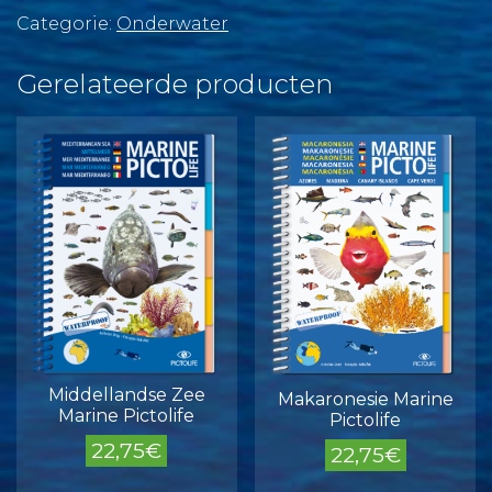
Pictolife
Categorie:
Onderwater
aantal
Gerelateerde producten
Middellandse Zee
Makaronesie Marine
Marine Pictolife
Pictolife
22,75
€
22,75
€