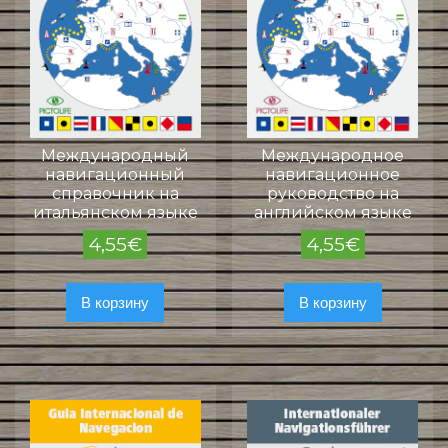
Международный
Международное
навигационный
навигационное
справочник на
руководство на
итальянском языке
английском языке
4,55
€
4,55
€
В корзину
В корзину