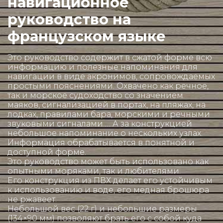
навигационное
руководство на
французском языке
Это руководство содержит в сжатой форме всю
информацию и полезные напоминания для
навигации в виде акронимов, сопровождаемых
простыми пояснениями. Охвачено как речное,
так и морское судоходство со значением
маяков, сигнализацией в портах, на пляжах, на
лодках, правилами бара, морскими и речными
звуковыми сигналами … А за конструкцией
небольшое напоминание о нескольких узлах.
Информация обрабатывается в понятной и
доступной форме.
Это руководство может быть использовано как
опытными моряками, так и любителями.
Его конструкция из ПВХ делает его устойчивым
к использованию и воде, его медная брошюра
не ржавеет.
Небольшой вес (22 г) и небольшие размеры
(134×90 мм) позволяют брать его с собой куда