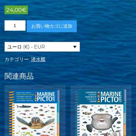
24,00
€
マ
お買い物カゴに追加
リ
ン
ピ
ク
ユーロ (€) - EUR
ト
ラ
カテゴリー:
潜水艦
イ
フ
関連商品
ア
ジ
ア
太
平
洋
域
個