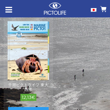
干潮ピクトライフ 東大
西洋
12,13
€