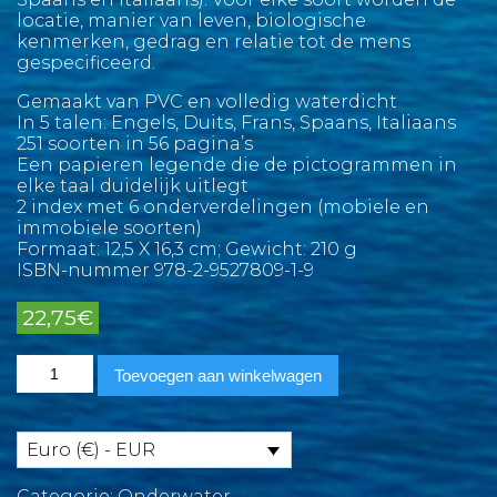
locatie, manier van leven, biologische
kenmerken, gedrag en relatie tot de mens
gespecificeerd.
Gemaakt van PVC en volledig waterdicht
In 5 talen: Engels, Duits, Frans, Spaans, Italiaans
251 soorten in 56 pagina’s
Een papieren legende die de pictogrammen in
elke taal duidelijk uitlegt
2 index met 6 onderverdelingen (mobiele en
immobiele soorten)
Formaat: 12,5 X 16,3 cm; Gewicht: 210 g
ISBN-nummer 978-2-9527809-1-9
22,75
€
Middellandse
Toevoegen aan winkelwagen
Zee
Marine
Pictolife
aantal
Euro (€) - EUR
Categorie:
Onderwater