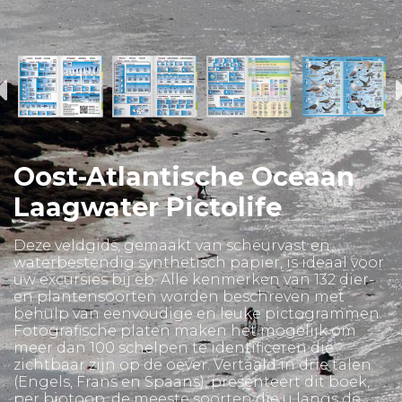
Oost-Atlantische Oceaan
Laagwater Pictolife
Deze veldgids, gemaakt van scheurvast en
waterbestendig synthetisch papier, is ideaal voor
uw excursies bij eb. Alle kenmerken van 132 dier-
en plantensoorten worden beschreven met
behulp van eenvoudige en leuke pictogrammen.
Fotografische platen maken het mogelijk om
meer dan 100 schelpen te identificeren die
zichtbaar zijn op de oever. Vertaald in drie talen
(Engels, Frans en Spaans), presenteert dit boek,
per biotoop, de meeste soorten die u langs de