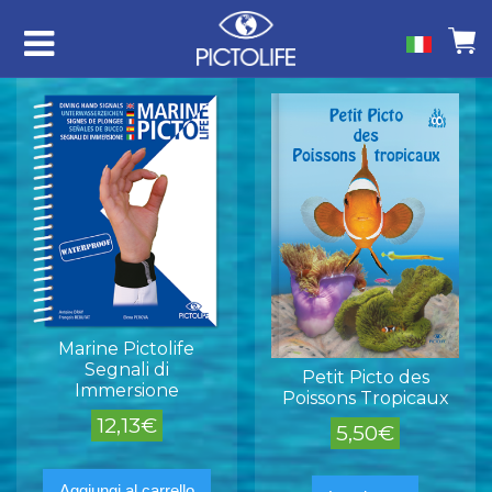
Marine Pictolife
Segnali di
Petit Picto des
Immersione
Poissons Tropicaux
12,13
€
5,50
€
Aggiungi al carrello