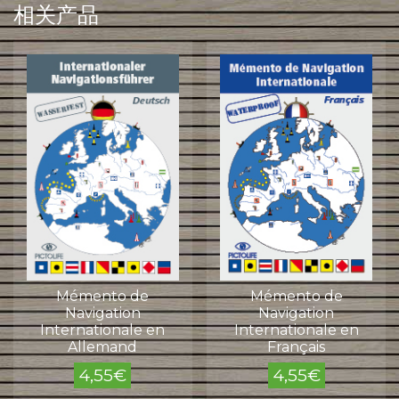
相关产品
量
Mémento de
Mémento de
Navigation
Navigation
Internationale en
Internationale en
Allemand
Français
4,55
€
4,55
€