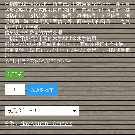
本指南以简明形式包含所有信息和有用的导航提示，并以首
字母缩略词的形式附有简单的解释。内河航行和海上航行都
包括在内，包括航标、港口信号、海滩信号、船只信号、酒
吧规则、海上和河流声音信号等。而在手册的背后，一点点
提醒了几个重点。
信息以清晰易懂的方式处理。
本指南可供经验丰富的水手和业余水手使用。
它的 PVC 结构使其耐使用和防水，其铜质装订不会生锈。
它重量轻（22 克），尺寸小（134×90 毫米），可以随身携
带。
ISBN书号 978-2-9527809-6-4
4,55
€
英
加入购物车
语
国
际
航
欧元 (€) - EUR
海
手
分类：
Navigation - Chinois
册
数