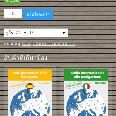
4,55
€
จำนวน
หยิบใส่ตะกร้า
Mémento
de
Navigation
Internationale
ยูโร (€) - EUR
en
Anglais
หมวดหมู่:
Navigation - Thaïlandais
ชิ้น
สินค้าที่เกี่ยวข้อง