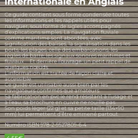
Internationale en Anglais
Ce guide contient sous forme condensée toutes
les informations et les rappels utiles pour
naviguer, sous forme de sigles accompagnés
d’explications simples. La navigation fluviale
comme maritime sont abordées, avec
signification des balises, la signalisation dans les
ports, les plages, celle des embarcations, les
règles de barre, les signaux sonores maritimes et
fluviaux … Et derrière l’ouvrage, un petit rappel de
quelques nœuds.
L’information est traitée de façon claire et
accessible.
Ce guide est utilisable aussi bien par les
navigateurs confirmés que amateurs.
Sa fabrication en pvc le rend résistant à l’usage et
à l’eau, sa brochure en cuivre ne rouille pas.
Son poids léger (22 g) et sa petite taille (134×90
mm) lui permettent d’être emmené partout.
Numéro ISBN 978-2-9527809-6-4