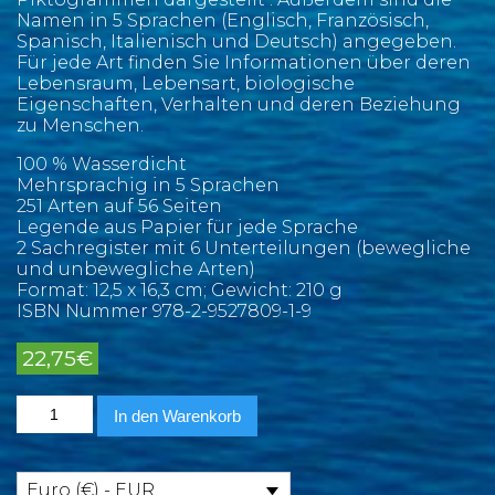
Namen in 5 Sprachen (Englisch, Französisch,
Spanisch, Italienisch und Deutsch) angegeben.
Für jede Art finden Sie Informationen über deren
Lebensraum, Lebensart, biologische
Eigenschaften, Verhalten und deren Beziehung
zu Menschen.
100 % Wasserdicht
Mehrsprachig in 5 Sprachen
251 Arten auf 56 Seiten
Legende aus Papier für jede Sprache
2 Sachregister mit 6 Unterteilungen (bewegliche
und unbewegliche Arten)
Format: 12,5 x 16,3 cm; Gewicht: 210 g
ISBN Nummer 978-2-9527809-1-9
22,75
€
Mittelmeer
In den Warenkorb
Marine
Pictolife
Menge
Euro (€) - EUR