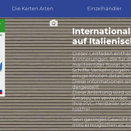
Die Karten Arten
Einzelhändler
Internationa
auf Italienis
Dieser Leitfaden enthä
Erinnerungen, die für di
maritim oder fluvial. Sc
Schiffe, Verkehrsregeln
einige Knoten detaillier
Diese Informationen sin
dargestellt.
Diese Anleitung wird s
Amateuren verwendet.
Ihre PVC-Hersteller sin
rostfrei.
Sein geringes Gewicht (
mm) ermöglichen es, es