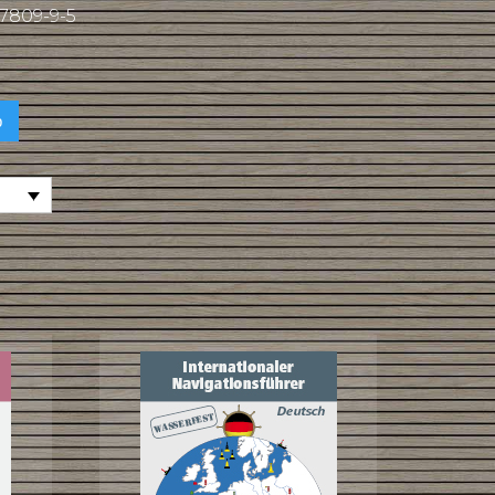
7809-9-5
b