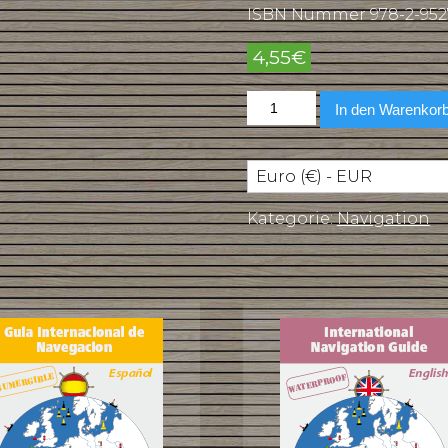
ISBN Nummer 978-2-952
4,55
€
Internationaler
In den Warenkor
Navigationführer
auf
Italienisch
Menge
Euro (€) - EUR
Kategorie:
Navigation