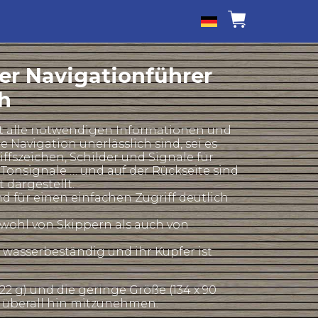
ler Navigationführer
ch
lt alle notwendigen Informationen und
e Navigation unerlässlich sind, sei es
hiffszeichen, Schilder und Signale für
, Tonsignale … und auf der Rückseite sind
t dargestellt.
d für einen einfachen Zugriff deutlich
owohl von Skippern als auch von
d wasserbeständig und ihr Kupfer ist
22 g) und die geringe Größe (134 x 90
 überall hin mitzunehmen.