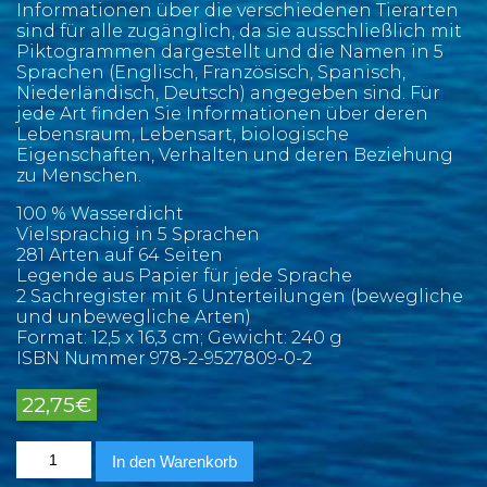
Informationen über die verschiedenen Tierarten
sind für alle zugänglich, da sie ausschließlich mit
Piktogrammen dargestellt und die Namen in 5
Sprachen (Englisch, Französisch, Spanisch,
Niederländisch, Deutsch) angegeben sind. Für
jede Art finden Sie Informationen über deren
Lebensraum, Lebensart, biologische
Eigenschaften, Verhalten und deren Beziehung
zu Menschen.
100 % Wasserdicht
Vielsprachig in 5 Sprachen
281 Arten auf 64 Seiten
Legende aus Papier für jede Sprache
2 Sachregister mit 6 Unterteilungen (bewegliche
und unbewegliche Arten)
Format: 12,5 x 16,3 cm; Gewicht: 240 g
ISBN Nummer 978-2-9527809-0-2
22,75
€
Karibischen
In den Warenkorb
Marine