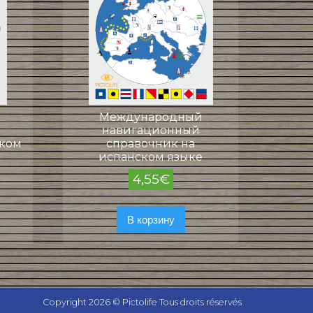
Международный
навигационный
цком
справочник на
испанском языке
4,55
€
В корзину
Copyright 2026 © Pictolife Tous droits réservés