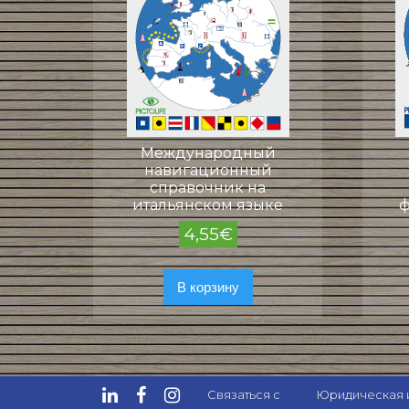
Международный
навигационный
справочник на
итальянском языке
ф
4,55
€
В корзину
Связаться с
Юридическая 