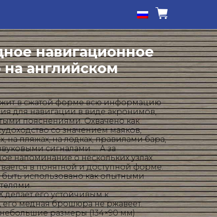
ное навигационное
 на английском
ржит в сжатой форме всю информацию
ия для навигации в виде акронимов,
ыми пояснениями. Охвачено как
судоходство со значением маяков,
, на пляжах, на лодках, правилами бара,
вуковыми сигналами … А за
ое напоминание о нескольких узлах.
ается в понятной и доступной форме.
т быть использовано как опытными
ителями.
Х делает его устойчивым к
 его медная брошюра не ржавеет.
и небольшие размеры (134×90 мм)