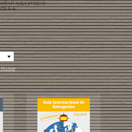
собой куда угодно.
09-6-4
 Russe