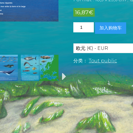
16,87
€
Recueil
加入购物车
Pictographique
de
Créatures
Marines
欧元 (€) - EUR
数
量
分类：
Tout public