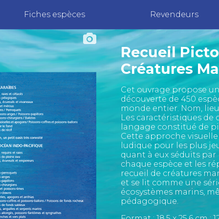
Fiches espèces
Revendeurs
Recueil Pict
Créatures Ma
Cet ouvrage propose un 
découverte de 450 espèc
monde entier. Nom, lie
Les caractéristiques de
langage constitué de p
Cette approche visuelle 
ludique pour les plus je
quant à eux séduits par
chaque espèce et les ré
recueil de créatures mar
et se lit comme une sér
écosystèmes marins, mêl
pédagogique.
Format : 18,5 x 25,6 cm ;