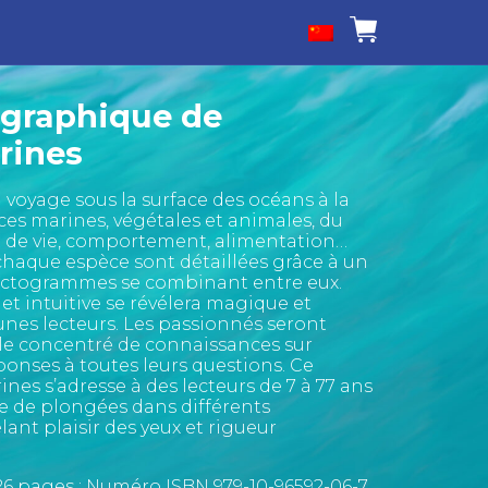
ographique de
rines
voyage sous la surface des océans à la
es marines, végétales et animales, du
u de vie, comportement, alimentation…
 chaque espèce sont détaillées grâce à un
ictogrammes se combinant entre eux.
et intuitive se révélera magique et
unes lecteurs. Les passionnés seront
 le concentré de connaissances sur
ponses à toutes leurs questions. Ce
ines s’adresse à des lecteurs de 7 à 77 ans
ie de plongées dans différents
ant plaisir des yeux et rigueur
 126 pages ; Numéro ISBN 979-10-96592-06-7