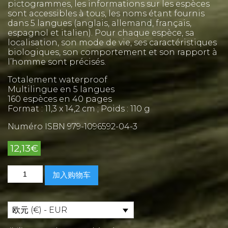
pictogrammes, les informations sur les espèces
sont accessibles à tous, les noms étant fournis
dans 5 langues (anglais, allemand, français,
espagnol et italien). Pour chaque espèce, sa
localisation, son mode de vie, ses caractéristiques
biologiques, son comportement et son rapport à
l’homme sont précisés.
Totalement waterproof
Multilingue en 5 langues
160 espèces en 40 pages
Format : 11,3 x 14,2 cm ; Poids : 110 g
Numéro ISBN 979-1096592-04-3
12,13
€
Eau
加入购物车
douce
Pictolife
Europe
de
欧元 (€) - EUR
l'Ouest
数