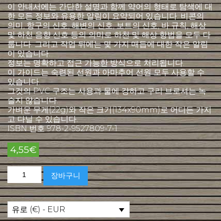
이 안내서에는 간단한 설명과 함께 약어의 형태로 탐색에 대
한 모든 정보와 유용한 알림이 요약되어 있습니다. 비콘의
의미, 항구의 신호, 해변의 신호, 보트의 신호, 바 규칙, 해상
및 하천 음향 신호 등의 의미로 하천 및 해상 항법을 모두 다
룹니다. 그리고 작업 뒤에는 몇 가지 매듭에 대한 작은 알림
이 있습니다.
정보는 명확하고 접근 가능한 방식으로 처리됩니다.
이 가이드는 숙련된 선원과 아마추어 선원 모두 사용할 수
있습니다.
그것의 PVC 구조는 사용과 물에 강하고 구리 브로셔는 녹
슬지 않습니다.
가벼운 무게(22g)와 작은 크기(134x90mm)로 어디든 가지
고 다닐 수 있습니다.
ISBN 번호 978-2-9527809-7-1
4,55
€
스
장바구니
페
인
어
로
유로 (€) - EUR
된