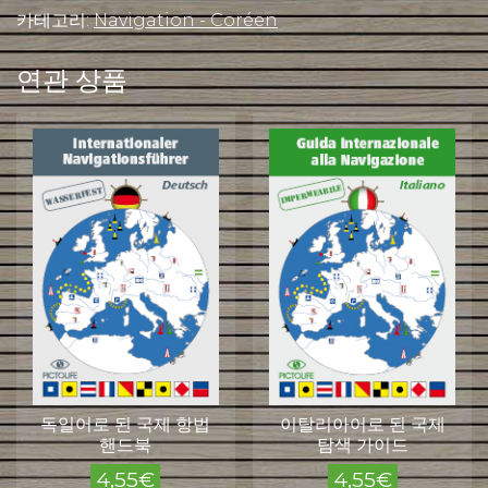
국
카테고리:
Navigation - Coréen
제
항
연관 상품
법
핸
드
북
수
량
독일어로 된 국제 항법
이탈리아어로 된 국제
핸드북
탐색 가이드
4,55
€
4,55
€