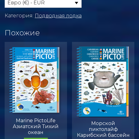
Макаронези
Евро (€) - EUR
Категория:
Подводная лодка
Похожие
Marine PictoLife
Морской
Азиатский Тихий
пиктолайф
океан
Карибский бассейн