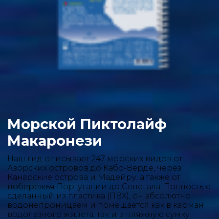
Морской Пиктолайф
Макаронези
Наш гид описывает 247 морских видов от
Азорских островов до Кабо-Верде, через
Канарские острова и Мадейру, а также от
побережья Португалии до Сенегала. Полностью
сделанный из пластика (ПВХ), он абсолютно
водонепроницаем и помещается как в карман
водолазного жилета, так и в пляжную сумку.