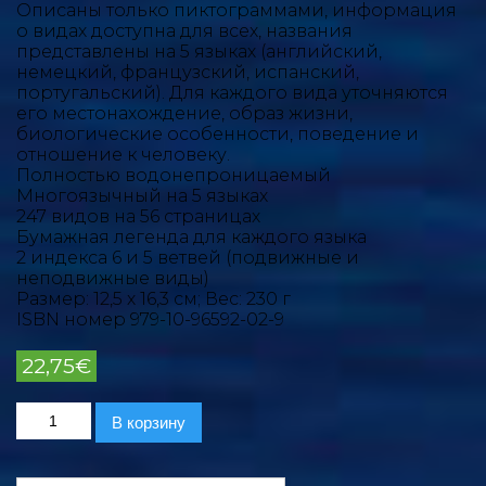
Описаны только пиктограммами, информация
о видах доступна для всех, названия
представлены на 5 языках (английский,
немецкий, французский, испанский,
португальский). Для каждого вида уточняются
его местонахождение, образ жизни,
биологические особенности, поведение и
отношение к человеку.
Полностью водонепроницаемый
Многоязычный на 5 языках
247 видов на 56 страницах
Бумажная легенда для каждого языка
2 индекса 6 и 5 ветвей (подвижные и
неподвижные виды)
Размер: 12,5 х 16,3 см; Вес: 230 г
ISBN номер 979-10-96592-02-9
22,75
€
Количество
В корзину
товара
Морской
Пиктолайф