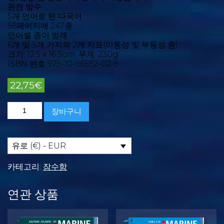
완전 방수
5개 언어로 된 다국어
56페이지에 247종
언어별 종이 범례
6개 및 5개 가지의 2개 지표(이동성 및 부동성 종)
크기: 12.5 x 16.3cm; 무게: 230g
ISBN 번호 979-10-96592-02-9
22,75
€
마
장바구니
린
픽
토
라
유로 (€) - EUR
이
프
카테고리:
잠수함
마
카
연관 상품
로
네
시
수