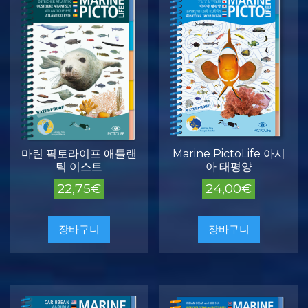
량
마린 픽토라이프 애틀랜
Marine PictoLife 아시
틱 이스트
아 태평양
22,75
€
24,00
€
장바구니
장바구니